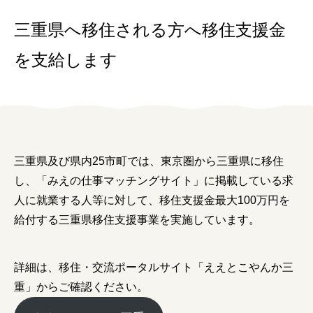
女性の方
三重県へ移住される方へ移住支援金
企業の方
を支給します
イベントカレンダー
利用案内
三重県及び県内25市町では、東京圏から三重県に移住
みえで働く先輩ちょこっとインタビュー
し、「みえの仕事マッチングサイト」に掲載している求
三重の就職関連MOVIE
人に就業する人等に対して、移住支援金最大100万円を
給付する三重県移住支援事業を実施しています。
お知らせ
お問い合わせ
詳細は、移住・交流ポータルサイト「ええとこやんか三
重」からご確認ください。
個人情報保護方針