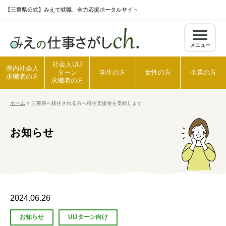
S
【三重県公式】みえで就職、全力応援ポータルサイト
k
i
メニュー
p
t
社会人UIJ
県内社会人
ターン
学生の方
女性の方
企業の方
o
求職者の方
求職者の方
c
ホーム
»
三重県へ移住される方へ移住支援金を支給します
o
ホーム
n
お知らせ
t
県内社会人求職者の方
e
n
t
社会人UIJターン求職者の方
2024.06.26
学生の方
お知らせ
UIJターン向け