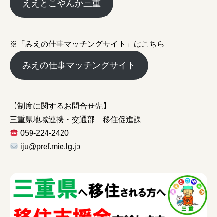
ええとこやんか三重
※「みえの仕事マッチングサイト」はこちら
みえの就職情報関連サイト
みえの仕事マッチングサイト
美し国みえ 移住ポータルサイト
おしごと広場みえ
【制度に関するお問合せ先】
三重県地域連携・交通部 移住促進課
みえの企業まるわかりNAVI
059-224-2420
みえの仕事マッチングサイト
iju@pref.mie.lg.jp
三重県版職業ポータルサイト
マイチャレ三重
シルバー人材の就労支援