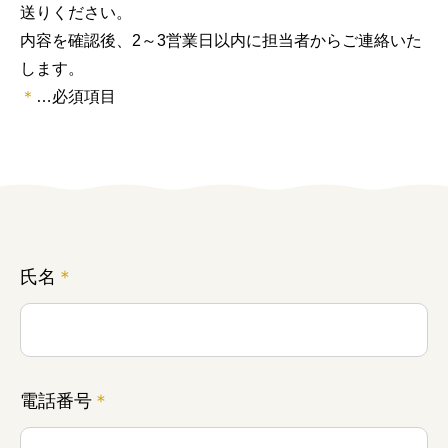
送りください。
女性の方
内容を確認後、2～3営業日以内に担当者からご連絡いた
します。
企業の方
＊
…必須項目
イベントカレンダー
利用案内
みえで働く先輩ちょこっとインタビュー
氏名
＊
三重の就職関連MOVIE
お知らせ
お問い合わせ
電話番号
＊
個人情報保護方針