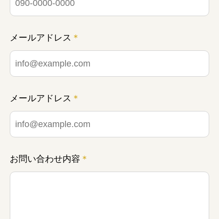
メールアドレス
＊
みえの就職情報関連サイト
美し国みえ 移住ポータルサイト
メールアドレス
＊
おしごと広場みえ
みえの企業まるわかりNAVI
みえの仕事マッチングサイト
お問い合わせ内容
＊
三重県版職業ポータルサイト
マイチャレ三重
シルバー人材の就労支援