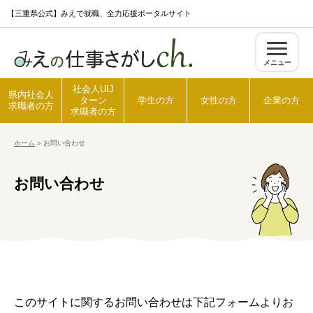
S
【三重県公式】みえで就職、全力応援ポータルサイト
k
i
メニュー
p
t
社会人UIJ
県内社会人
ターン
学生の方
女性の方
企業の方
o
求職者の方
求職者の方
c
ホーム
»
お問い合わせ
o
ホーム
n
お問い合わせ
t
県内社会人求職者の方
e
n
t
社会人UIJターン求職者の方
学生の方
このサイトに関するお問い合わせは下記フォームよりお