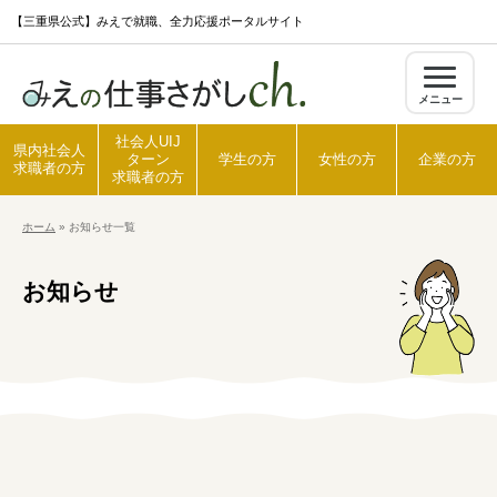
S
【三重県公式】みえで就職、全力応援ポータルサイト
k
i
メニュー
p
t
社会人UIJ
県内社会人
ターン
学生の方
女性の方
企業の方
o
求職者の方
求職者の方
c
ホーム
»
お知らせ一覧
o
ホーム
n
お知らせ
t
県内社会人求職者の方
e
n
t
社会人UIJターン求職者の方
学生の方