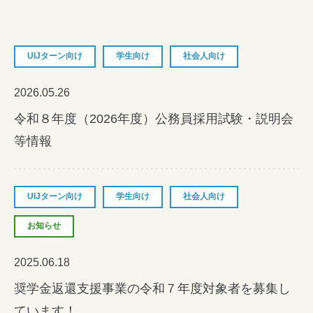
女性の方
企業の方
UIJターン向け
学生向け
社会人向け
イベントカレンダー
2026.05.26
令和８年度（2026年度）公務員採用試験・説明会
利用案内
等情報
みえで働く先輩ちょこっとインタビュー
三重の就職関連MOVIE
UIJターン向け
学生向け
社会人向け
お知らせ
お知らせ
2025.06.18
お問い合わせ
奨学金返還支援事業の令和７年度対象者を募集し
個人情報保護方針
ています！