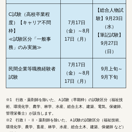
【総合人物試
C試験（高校卒業程
験】9月23日
度）【キャリア不問
7月17日
（水）
枠】
（金）～8月
【筆記試験】
≪試験区分「一般事
17日（月）
9月27日
務」のみ実施≫
（日）
7月17日
民間企業等職務経験者
9月上旬～
（金）～8月
試験
9月下旬
17日（月）
※1 行政・薬剤師を除いた、Ａ試験（早期枠）の試験区分（福祉技
術、環境化学、農学、林学、水産、総合土木、建築、電気、保健師、
管理栄養士）が該当します。
※2 行政Ⅰ・Ⅱ・薬剤師を除いた、Ａ試験の試験区分（福祉技術、
環境化学、農学、畜産、林学、水産、総合土木、建築、保健師 など）