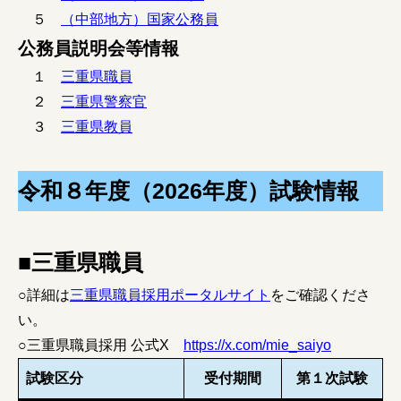
５
（中部地方）国家公務員
公務員説明会等情報
１
三重県職員
みえの就職情報関連サイト
２
三重県警察官
３
三重県教員
美し国みえ 移住ポータルサイト
おしごと広場みえ
令和８年度（2026年度）試験情報
みえの企業まるわかりNAVI
■三重県職員
みえの仕事マッチングサイト
○詳細は
三重県職員採用ポータルサイト
をご確認くださ
三重県版職業ポータルサイト
い。
○三重県職員採用 公式X
https://x.com/mie_saiyo
マイチャレ三重
試験区分
受付期間
第１次試験
シルバー人材の就労支援