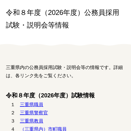
女性の方
令和８年度（2026年度）公務員採用
企業の方
試験・説明会等情報
イベントカレンダー
利用案内
三重県内の公務員採用試験・説明会等の情報です。詳細
みえで働く先輩ちょこっとインタビュー
は、各リンク先をご覧ください。
三重の就職関連MOVIE
令和８年度（2026年度）試験情報
お知らせ
１
三重県職員
お問い合わせ
２
三重県警察官
３
三重県教員
個人情報保護方針
４
（三重県内）市町職員