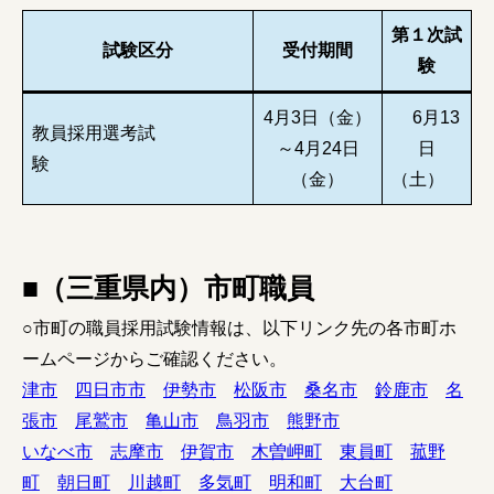
第１次試
試験区分
受付期間
験
4月3日（金）
6月13
教員採用選考試
～4月24日
日
験
（金）
（土）
■（三重県内）市町職員
○市町の職員採用試験情報は、以下リンク先の各市町ホ
ームページからご確認ください。
津市
四日市市
伊勢市
松阪市
桑名市
鈴鹿市
名
張市
尾鷲市
亀山市
鳥羽市
熊野市
いなべ市
志摩市
伊賀市
木曽岬町
東員町
菰野
町
朝日町
川越町
多気町
明和町
大台町