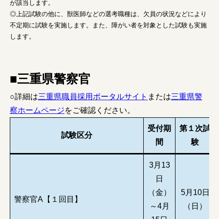
が該当します。
◎上記試験の他に、獣医師などの選考職種は、欠員の状況などにより
不定期に試験を実施します。また、障がい者を対象とした試験も実施
します。
■三重県警察官
○詳細は
三重県職員採用ポータルサイト
または
三重県警
察ホームページ
をご確認ください。
受付期
第１次試
試験区分
間
験
3月13
日
（金）
5月10日
警察官A【１回目】
～4月
（日）