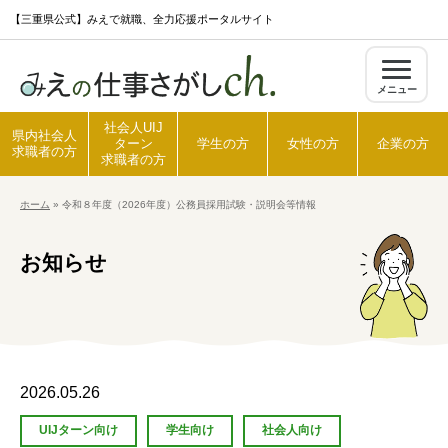
S
【三重県公式】みえで就職、全力応援ポータルサイト
k
i
メニュー
p
t
社会人UIJ
県内社会人
ターン
学生の方
女性の方
企業の方
o
求職者の方
求職者の方
c
ホーム
»
令和８年度（2026年度）公務員採用試験・説明会等情報
o
ホーム
n
お知らせ
t
県内社会人求職者の方
e
n
t
社会人UIJターン求職者の方
2026.05.26
学生の方
UIJターン向け
学生向け
社会人向け