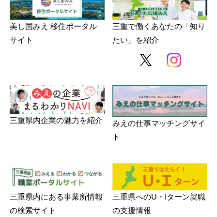
美し国みえ 移住ポータル
三重で働くあなたの「知り
サイト
たい」を紹介
みえの就職情報関連サイト
美し国みえ 移住ポータルサイト
おしごと広場みえ
三重県内企業の魅力を紹介
みえの企業まるわかりNAVI
みえの仕事マッチングサイ
ト
みえの仕事マッチングサイト
三重県版職業ポータルサイト
マイチャレ三重
三重県内にある事業所情報
三重県へのU・Iターン就職
の検索サイト
の支援情報
シルバー人材の就労支援