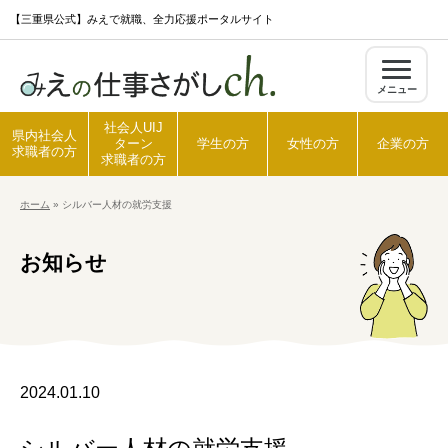
S
【三重県公式】みえで就職、全力応援ポータルサイト
k
i
メニュー
p
t
社会人UIJ
県内社会人
ターン
学生の方
女性の方
企業の方
o
求職者の方
求職者の方
c
ホーム
»
シルバー人材の就労支援
o
ホーム
n
お知らせ
t
県内社会人求職者の方
e
n
t
社会人UIJターン求職者の方
2024.01.10
学生の方