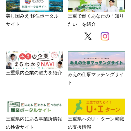
美し国みえ 移住ポータル
三重で働くあなたの「知り
サイト
たい」を紹介
みえの就職情報関連サイト
美し国みえ 移住ポータルサイト
おしごと広場みえ
三重県内企業の魅力を紹介
みえの企業まるわかりNAVI
みえの仕事マッチングサイ
ト
みえの仕事マッチングサイト
三重県版職業ポータルサイト
マイチャレ三重
三重県内にある事業所情報
三重県へのU・Iターン就職
の検索サイト
の支援情報
シルバー人材の就労支援