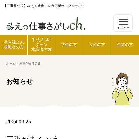
S
【三重県公式】みえで就職、全力応援ポータルサイト
k
i
メニュー
p
t
社会人UIJ
県内社会人
ターン
学生の方
女性の方
企業の方
o
求職者の方
求職者の方
c
ホーム
»
三重がまるみえ
o
ホーム
n
お知らせ
t
県内社会人求職者の方
e
n
t
社会人UIJターン求職者の方
2024.09.25
学生の方