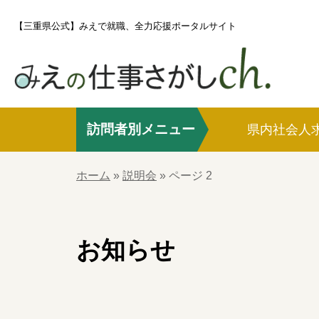
S
【三重県公式】みえで就職、全力応援ポータルサイト
k
i
p
t
o
訪問者別メニュー
c
県内社会人
o
ホーム
n
ホーム
»
説明会
»
ページ 2
t
e
県内社会人求職者の方
n
お知らせ
t
社会人UIJターン求職者