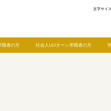
文字サイ
求職者の方
社会人UIJ
ターン
求職者の方
イベントカレンダー
利用案内
みえで働く先輩ちょこっとインタビ
の方
三重の就職関連MOVIE
お知らせ