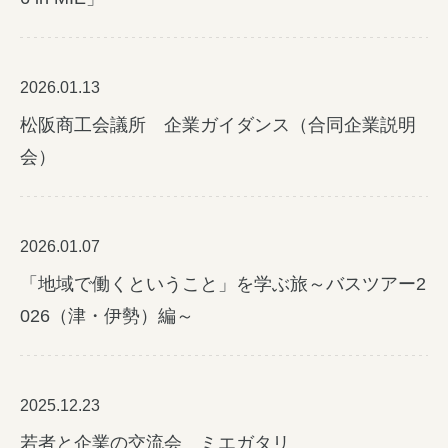
2026.01.13
みえの就職情報関連サイト
松阪商工会議所 企業ガイダンス（合同企業説明
会）
美し国みえ 移住ポータルサイト
おしごと広場みえ
2026.01.07
みえの企業まるわかりNAVI
「地域で働くということ」を学ぶ旅～バスツアー2
みえの仕事マッチングサイト
026（津・伊勢）編～
三重県版職業ポータルサイト
マイチャレ三重
2025.12.23
若者と企業の交流会 ミエガタリ
シルバー人材の就労支援