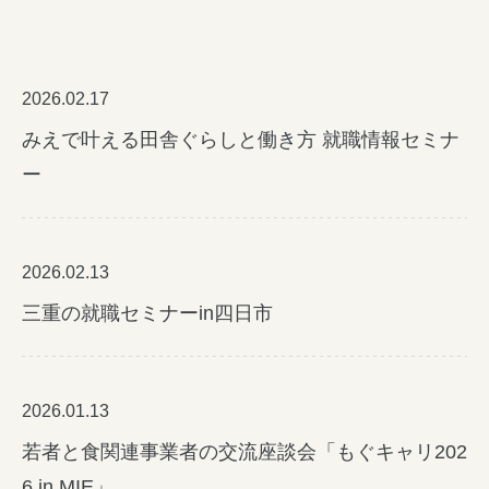
女性の方
企業の方
2026.02.17
みえで叶える田舎ぐらしと働き方 就職情報セミナ
イベントカレンダー
ー
利用案内
みえで働く先輩ちょこっとインタビュー
2026.02.13
三重の就職関連MOVIE
三重の就職セミナーin四日市
お知らせ
お問い合わせ
2026.01.13
若者と食関連事業者の交流座談会「もぐキャリ202
個人情報保護方針
6 in MIE」