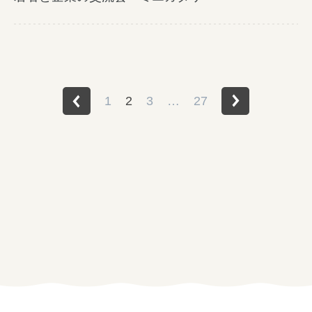
障がい者の就労支援
1
2
3
…
27