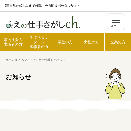
S
【三重県公式】みえで就職、全力応援ポータルサイト
k
i
メニュー
p
t
社会人UIJ
県内社会人
ターン
学生の方
女性の方
企業の方
o
求職者の方
求職者の方
c
ホーム
»
イベント・セミナー情報
»
ページ 2
o
ホーム
n
お知らせ
t
県内社会人求職者の方
e
n
t
社会人UIJターン求職者の方
学生の方