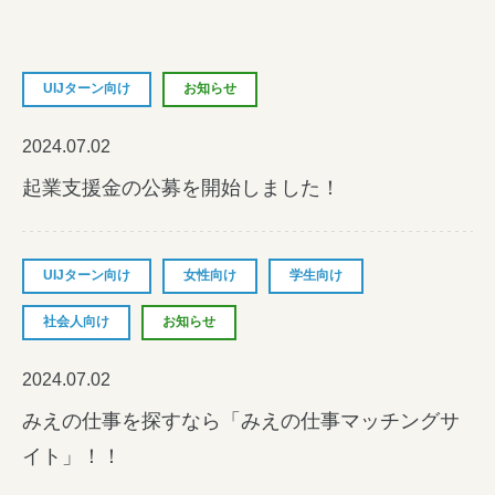
女性の方
企業の方
UIJターン向け
お知らせ
イベントカレンダー
2024.07.02
起業支援金の公募を開始しました！
利用案内
みえで働く先輩ちょこっとインタビュー
UIJターン向け
女性向け
学生向け
三重の就職関連MOVIE
社会人向け
お知らせ
お知らせ
2024.07.02
お問い合わせ
みえの仕事を探すなら「みえの仕事マッチングサ
イト」！！
個人情報保護方針