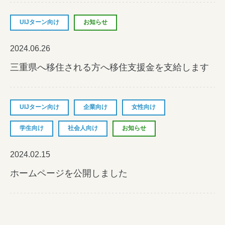
UIJターン向け
お知らせ
みえの就職情報関連サイト
2024.06.26
三重県へ移住される方へ移住支援金を支給します
美し国みえ 移住ポータルサイト
おしごと広場みえ
UIJターン向け
企業向け
女性向け
みえの企業まるわかりNAVI
学生向け
社会人向け
お知らせ
みえの仕事マッチングサイト
2024.02.15
ホームページを公開しました
三重県版職業ポータルサイト
マイチャレ三重
シルバー人材の就労支援