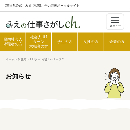
S
【三重県公式】みえで就職、全力応援ポータルサイト
k
i
メニュー
p
t
社会人UIJ
県内社会人
ターン
学生の方
女性の方
企業の方
o
求職者の方
求職者の方
c
ホーム
»
対象者
»
UIJターン向け
»
ページ 2
o
ホーム
n
お知らせ
t
県内社会人求職者の方
e
n
t
社会人UIJターン求職者の方
学生の方