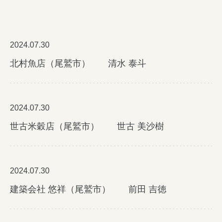
女性の方
企業の方
2024.07.30
北村魚店（尾鷲市） 清水 泰斗
イベントカレンダー
利用案内
2024.07.30
みえで働く先輩ちょこっとインタビュー
世古米穀店（尾鷲市） 世古 美沙樹
三重の就職関連MOVIE
お知らせ
2024.07.30
お問い合わせ
建築会社 悠祥（尾鷲市） 前田 吉徳
個人情報保護方針