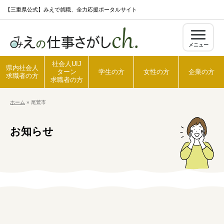
S
【三重県公式】みえで就職、全力応援ポータルサイト
k
i
メニュー
p
t
社会人UIJ
県内社会人
ターン
学生の方
女性の方
企業の方
o
求職者の方
求職者の方
c
ホーム
»
尾鷲市
o
ホーム
n
お知らせ
t
県内社会人求職者の方
e
n
t
社会人UIJターン求職者の方
学生の方