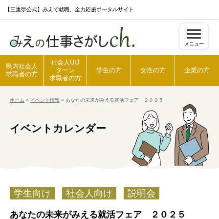
S
【三重県公式】みえで就職、全力応援ポータルサイト
k
i
メニュー
p
t
社会人UIJ
県内社会人
ターン
学生の方
女性の方
企業の方
o
求職者の方
求職者の方
c
ホーム
»
イベント情報
»
あなたの未来がみえる就活フェア ２０２５
o
ホーム
n
イベントカレンダー
t
県内社会人求職者の方
e
n
t
社会人UIJターン求職者の方
学生向け
社会人向け
説明会
学生の方
あなたの未来がみえる就活フェア ２０２５