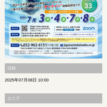
みえの就職情報関連サイト
美し国みえ 移住ポータルサイト
おしごと広場みえ
みえの企業まるわかりNAVI
日時
みえの仕事マッチングサイト
2025年07月08日 10:00
三重県版職業ポータルサイト
マイチャレ三重
エリア
シルバー人材の就労支援