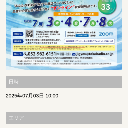
みえの就職情報関連サイト
美し国みえ 移住ポータルサイト
おしごと広場みえ
みえの企業まるわかりNAVI
日時
みえの仕事マッチングサイト
2025年07月03日 10:00
三重県版職業ポータルサイト
マイチャレ三重
エリア
シルバー人材の就労支援