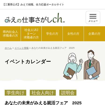
S
【三重県公式】みえで就職、全力応援ポータルサイト
k
i
メニュー
p
t
社会人UIJ
県内社会人
ターン
学生の方
女性の方
企業の方
o
求職者の方
求職者の方
c
ホーム
»
イベント情報
»
あなたの未来がみえる就活フェア 2025
o
ホーム
n
イベントカレンダー
t
県内社会人求職者の方
e
n
t
社会人UIJターン求職者の方
学生向け
社会人向け
説明会
学生の方
あなたの未来がみえる就活フェア 2025