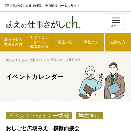
S
【三重県公式】みえで就職、全力応援ポータルサイト
k
i
メニュー
p
t
社会人UIJ
県内社会人
ターン
学生の方
女性の方
企業の方
o
求職者の方
求職者の方
c
ホーム
»
イベント情報
»
おしごと広場みえ 模擬面接会
o
ホーム
n
イベントカレンダー
t
県内社会人求職者の方
e
n
t
社会人UIJターン求職者の方
イベント・セミナー情報
学生向け
学生の方
おしごと広場みえ 模擬面接会