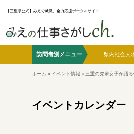
S
【三重県公式】みえで就職、全力応援ポータルサイト
k
i
p
t
o
訪問者別メニュー
c
県内社会人
o
ホーム
n
ホーム
»
イベント情報
»
三重の先輩女子が語る
t
e
県内社会人求職者の方
n
イベントカレンダー
t
社会人UIJターン求職者