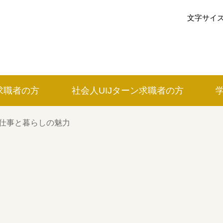
文字サイ
求職者の方
社会人UIJ
ターン
求職者の方
イベントカレンダー
仕事と暮らしの魅力
利用案内
みえで働く先輩ちょこっとインタビ
の方
三重の就職関連MOVIE
お知らせ