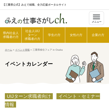
S
【三重県公式】みえで就職、全力応援ポータルサイト
k
i
メニュー
p
t
社会人UIJ
県内社会人
ターン
学生の方
女性の方
企業の方
o
求職者の方
求職者の方
c
ホーム
»
イベント情報
»
三重県移住フェア in Osaka
o
ホーム
n
イベントカレンダー
t
県内社会人求職者の方
e
n
t
社会人UIJターン求職者の方
UIJターン求職者向け
イベント・セミナー
学生の方
情報