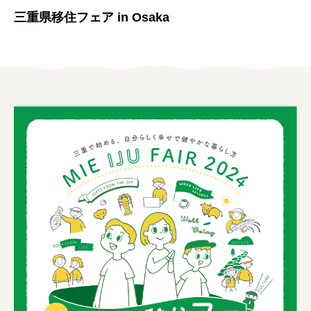
女性の方
三重県移住フェア in Osaka
企業の方
イベントカレンダー
利用案内
みえで働く先輩ちょこっとインタビュー
三重の就職関連MOVIE
お知らせ
お問い合わせ
個人情報保護方針