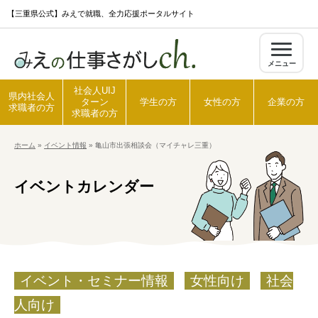
S
【三重県公式】みえで就職、全力応援ポータルサイト
k
i
メニュー
p
t
社会人UIJ
県内社会人
ターン
学生の方
女性の方
企業の方
o
求職者の方
求職者の方
c
ホーム
»
イベント情報
»
亀山市出張相談会（マイチャレ三重）
o
ホーム
n
イベントカレンダー
t
県内社会人求職者の方
e
n
t
社会人UIJターン求職者の方
イベント・セミナー情報
女性向け
社会
学生の方
人向け