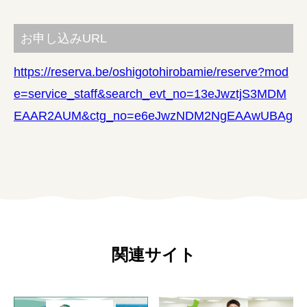
お申し込みURL
https://reserva.be/oshigotohirobamie/reserve?mod
e=service_staff&search_evt_no=13eJwztjS3MDM
EAAR2AUM&ctg_no=e6eJwzNDM2NgEAAwUBAg
関連サイト