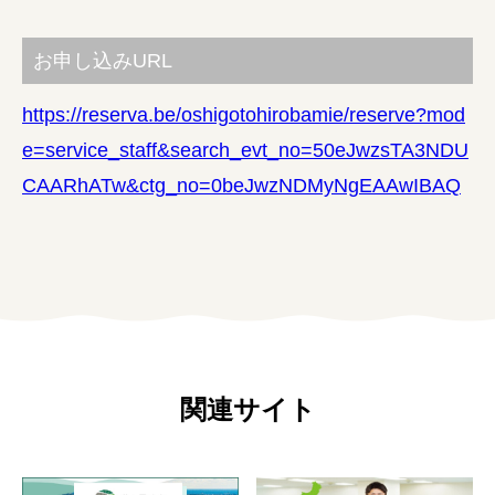
お申し込みURL
https://reserva.be/oshigotohirobamie/reserve?mod
e=service_staff&search_evt_no=50eJwzsTA3NDU
CAARhATw&ctg_no=0beJwzNDMyNgEAAwIBAQ
関連サイト