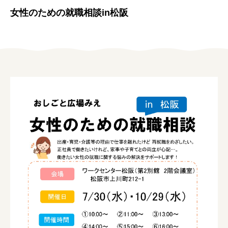
女性の方
女性のための就職相談in松阪
企業の方
イベントカレンダー
利用案内
みえで働く先輩ちょこっとインタビュー
三重の就職関連MOVIE
お知らせ
お問い合わせ
個人情報保護方針