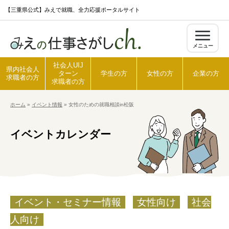
S
【三重県公式】みえで就職、全力応援ポータルサイト
k
i
メニュー
p
t
社会人UIJ
県内社会人
ターン
学生の方
女性の方
企業の方
o
求職者の方
求職者の方
c
ホーム
»
イベント情報
»
女性のための就職相談in松阪
o
ホーム
n
イベントカレンダー
t
県内社会人求職者の方
e
n
t
社会人UIJターン求職者の方
イベント・セミナー情報
女性向け
社会
学生の方
人向け