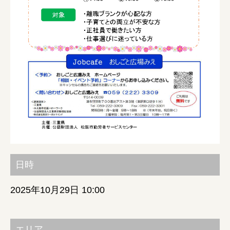
みえの就職情報関連サイト
美し国みえ 移住ポータルサイト
おしごと広場みえ
みえの企業まるわかりNAVI
みえの仕事マッチングサイト
日時
三重県版職業ポータルサイト
2025年10月29日 10:00
マイチャレ三重
シルバー人材の就労支援
エリア