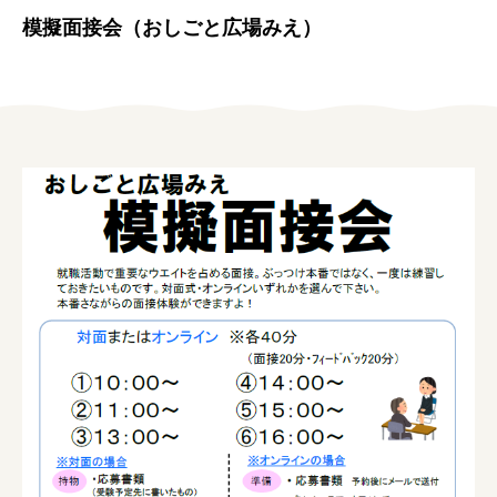
女性の方
模擬面接会（おしごと広場みえ）
企業の方
イベントカレンダー
利用案内
みえで働く先輩ちょこっとインタビュー
三重の就職関連MOVIE
お知らせ
お問い合わせ
個人情報保護方針