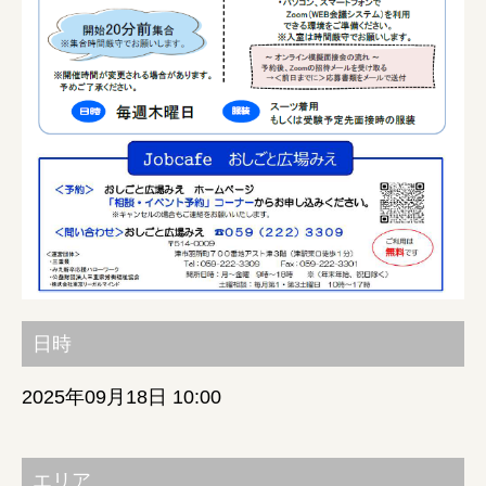
みえの就職情報関連サイト
美し国みえ 移住ポータルサイト
おしごと広場みえ
みえの企業まるわかりNAVI
みえの仕事マッチングサイト
日時
三重県版職業ポータルサイト
2025年09月18日 10:00
マイチャレ三重
エリア
シルバー人材の就労支援