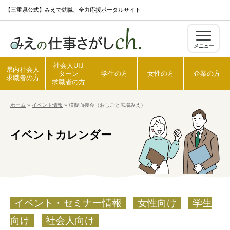
S
【三重県公式】みえで就職、全力応援ポータルサイト
k
i
メニュー
p
t
社会人UIJ
県内社会人
ターン
学生の方
女性の方
企業の方
o
求職者の方
求職者の方
c
ホーム
»
イベント情報
»
模擬面接会（おしごと広場みえ）
o
ホーム
n
イベントカレンダー
t
県内社会人求職者の方
e
n
t
社会人UIJターン求職者の方
イベント・セミナー情報
女性向け
学生
学生の方
向け
社会人向け