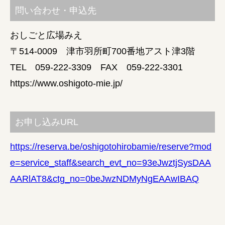
問い合わせ・申込先
おしごと広場みえ
〒514-0009 津市羽所町700番地アスト津3階
TEL 059-222-3309 FAX 059-222-3301
https://www.oshigoto-mie.jp/
お申し込みURL
https://reserva.be/oshigotohirobamie/reserve?mod
e=service_staff&search_evt_no=93eJwztjSysDAA
AARlAT8&ctg_no=0beJwzNDMyNgEAAwIBAQ