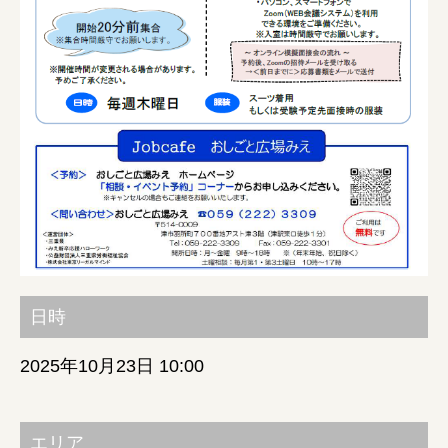
みえの就職情報関連サイト
美し国みえ 移住ポータルサイト
おしごと広場みえ
みえの企業まるわかりNAVI
みえの仕事マッチングサイト
日時
三重県版職業ポータルサイト
2025年10月23日 10:00
マイチャレ三重
エリア
シルバー人材の就労支援