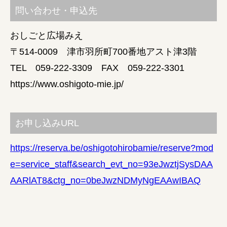
問い合わせ・申込先
おしごと広場みえ
〒514-0009 津市羽所町700番地アスト津3階
TEL 059-222-3309 FAX 059-222-3301
https://www.oshigoto-mie.jp/
お申し込みURL
https://reserva.be/oshigotohirobamie/reserve?mod
e=service_staff&search_evt_no=93eJwztjSysDAA
AARlAT8&ctg_no=0beJwzNDMyNgEAAwIBAQ