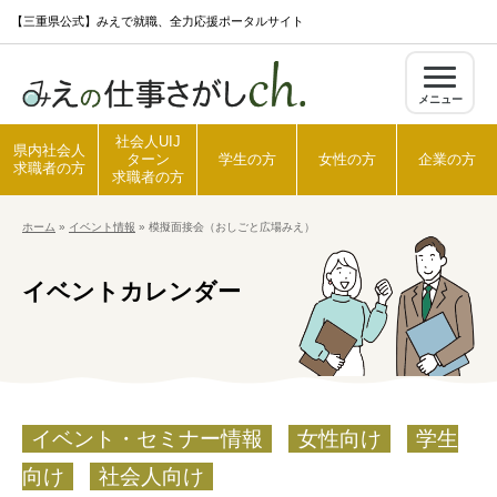
S
【三重県公式】みえで就職、全力応援ポータルサイト
k
i
メニュー
p
t
社会人UIJ
県内社会人
ターン
学生の方
女性の方
企業の方
o
求職者の方
求職者の方
c
ホーム
»
イベント情報
»
模擬面接会（おしごと広場みえ）
o
ホーム
n
イベントカレンダー
t
県内社会人求職者の方
e
n
t
社会人UIJターン求職者の方
イベント・セミナー情報
女性向け
学生
学生の方
向け
社会人向け