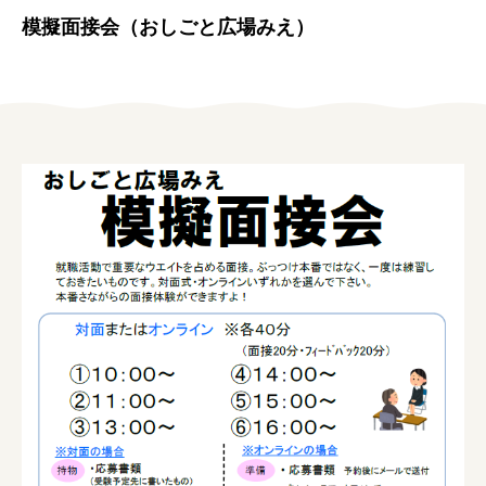
女性の方
模擬面接会（おしごと広場みえ）
企業の方
イベントカレンダー
利用案内
みえで働く先輩ちょこっとインタビュー
三重の就職関連MOVIE
お知らせ
お問い合わせ
個人情報保護方針