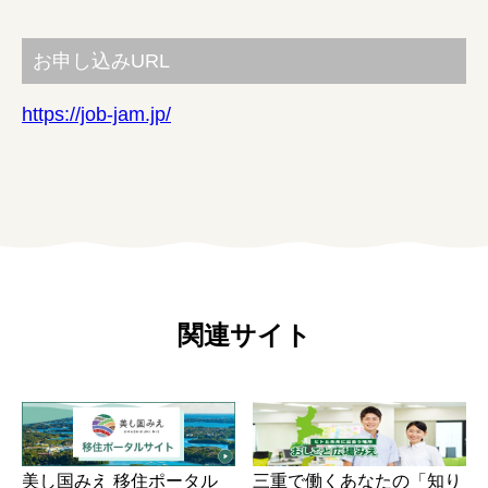
お申し込みURL
https://job-jam.jp/
関連サイト
美し国みえ 移住ポータル
三重で働くあなたの「知り