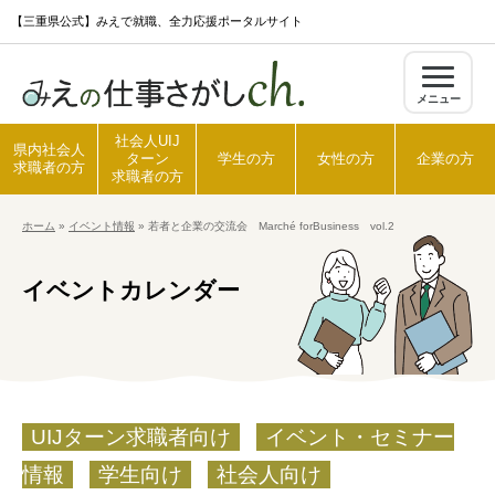
S
【三重県公式】みえで就職、全力応援ポータルサイト
k
i
メニュー
p
t
社会人UIJ
県内社会人
ターン
学生の方
女性の方
企業の方
o
求職者の方
求職者の方
c
ホーム
»
イベント情報
»
若者と企業の交流会 Marché forBusiness vol.2
o
ホーム
n
イベントカレンダー
t
県内社会人求職者の方
e
n
t
社会人UIJターン求職者の方
UIJターン求職者向け
イベント・セミナー
学生の方
情報
学生向け
社会人向け