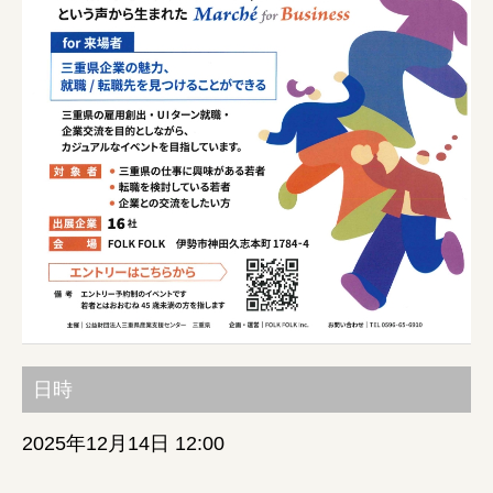
みえの就職情報関連サイト
美し国みえ 移住ポータルサイト
おしごと広場みえ
みえの企業まるわかりNAVI
みえの仕事マッチングサイト
三重県版職業ポータルサイト
日時
マイチャレ三重
2025年12月14日 12:00
シルバー人材の就労支援