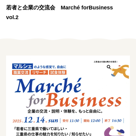
女性の方
若者と企業の交流会 Marché forBusiness
vol.2
企業の方
イベントカレンダー
利用案内
みえで働く先輩ちょこっとインタビュー
三重の就職関連MOVIE
お知らせ
お問い合わせ
個人情報保護方針