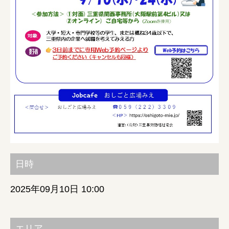
みえの就職情報関連サイト
美し国みえ 移住ポータルサイト
おしごと広場みえ
みえの企業まるわかりNAVI
みえの仕事マッチングサイト
日時
三重県版職業ポータルサイト
2025年09月10日 10:00
マイチャレ三重
シルバー人材の就労支援
エリア