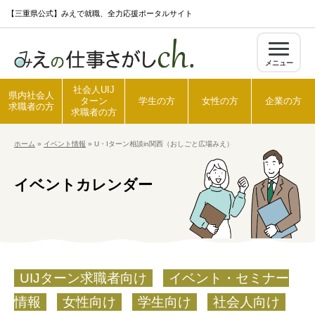
S
【三重県公式】みえで就職、全力応援ポータルサイト
k
i
メニュー
p
t
社会人UIJ
県内社会人
ターン
学生の方
女性の方
企業の方
o
求職者の方
求職者の方
c
ホーム
»
イベント情報
»
U・Iターン相談in関西（おしごと広場みえ）
o
ホーム
n
イベントカレンダー
t
県内社会人求職者の方
e
n
t
社会人UIJターン求職者の方
UIJターン求職者向け
イベント・セミナー
学生の方
情報
女性向け
学生向け
社会人向け