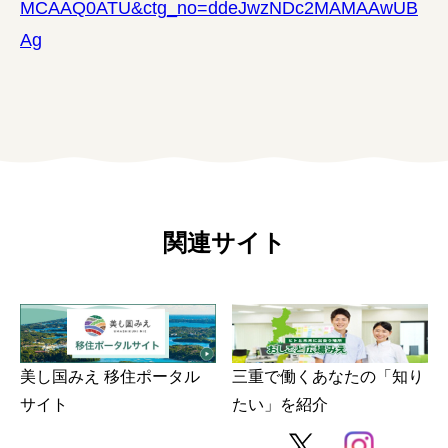
MCAAQ0ATU&ctg_no=ddeJwzNDc2MAMAAwUB
Ag
関連サイト
美し国みえ 移住ポータル
三重で働くあなたの「知り
サイト
たい」を紹介