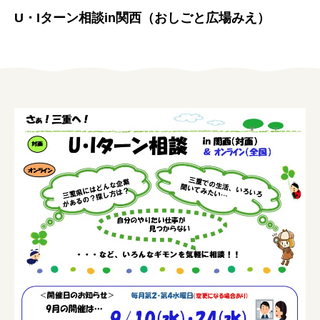
女性の方
U・Iターン相談in関西（おしごと広場みえ）
企業の方
イベントカレンダー
利用案内
みえで働く先輩ちょこっとインタビュー
三重の就職関連MOVIE
お知らせ
お問い合わせ
個人情報保護方針