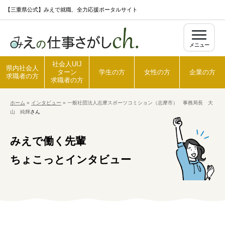
S
【三重県公式】みえで就職、全力応援ポータルサイト
k
i
メニュー
p
t
社会人UIJ
県内社会人
ターン
学生の方
女性の方
企業の方
o
求職者の方
求職者の方
c
ホーム
»
インタビュー
»
一般社団法人志摩スポーツコミション（志摩市） 事務局長 大
o
山 純輝
さん
ホーム
n
t
みえで働く先輩
県内社会人求職者の方
e
ちょこっとインタビュー
n
t
社会人UIJターン求職者の方
学生の方