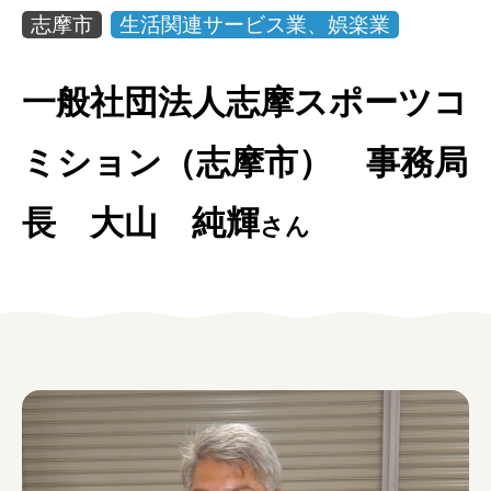
女性の方
志摩市
生活関連サービス業、娯楽業
企業の方
一般社団法人志摩スポーツコ
イベントカレンダー
ミション（志摩市） 事務局
利用案内
長 大山 純輝
さん
みえで働く先輩ちょこっとインタビュー
三重の就職関連MOVIE
お知らせ
お問い合わせ
個人情報保護方針