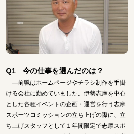
みえの就職情報関連サイト
美し国みえ 移住ポータルサイト
おしごと広場みえ
Q1 今の仕事を選んだのは？
みえの企業まるわかりNAVI
―前職はホームページやチラシ制作を手掛
みえの仕事マッチングサイト
ける会社に勤めていました。伊勢志摩を中心
とした各種イベントの企画・運営を行う志摩
三重県版職業ポータルサイト
スポーツコミッションの立ち上げの際に、立
マイチャレ三重
ち上げスタッフとして１年間限定で志摩スポ
シルバー人材の就労支援