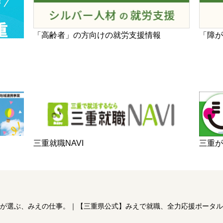
「高齢者」の方向けの就労支援情報
「障
三重
三重就職NAVI
が選ぶ、みえの仕事。
｜
【三重県公式】みえで就職、全力応援ポータル