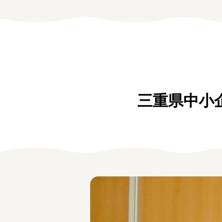
学生の方
女性の方
企業の方
三重県中小
みえの就職情報関連サイト
美し国みえ 移住ポータルサイト
お