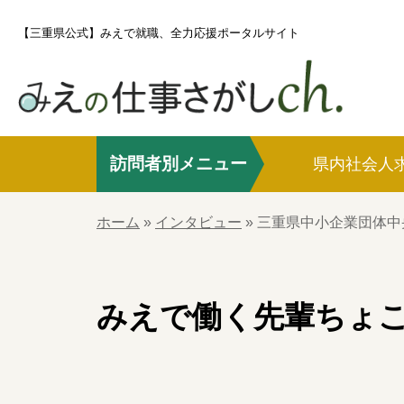
S
【三重県公式】みえで就職、全力応援ポータルサイト
k
i
p
t
o
訪問者別メニュー
c
県内社会人
o
ホーム
n
ホーム
»
インタビュー
»
三重県中小企業団体中
t
e
県内社会人求職者の方
n
みえで働く先輩
ちょ
t
社会人UIJターン求職者