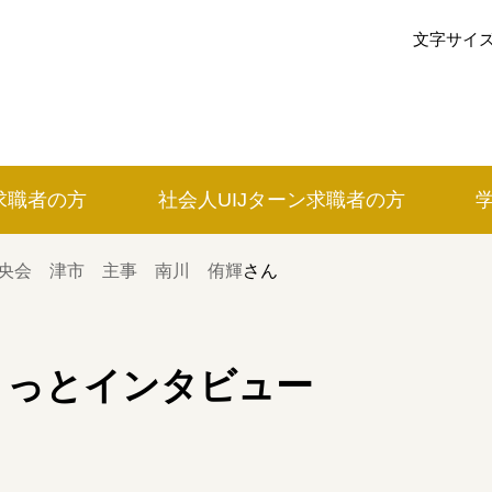
文字サイ
求職者の方
社会人UIJ
ターン
求職者の方
イベントカレンダー
央会 津市 主事 南川 侑輝
さん
利用案内
みえで働く先輩ちょこっとインタビ
こっとインタビュー
の方
三重の就職関連MOVIE
お知らせ