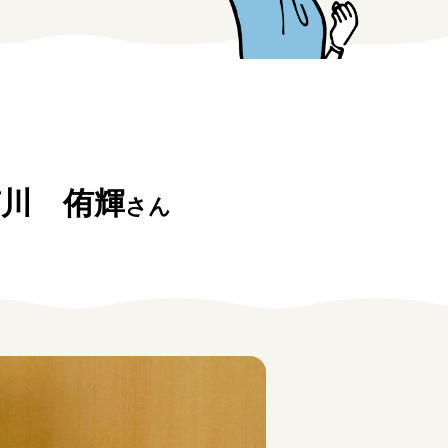
南川 侑輝
さん
みえの仕事マッチングサイト