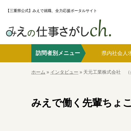
S
【三重県公式】みえで就職、全力応援ポータルサイト
k
i
p
t
o
訪問者別メニュー
c
県内社会人
o
ホーム
n
ホーム
»
インタビュー
»
天元工業株式会社 （
t
e
県内社会人求職者の方
n
みえで働く先輩
ちょ
t
社会人UIJターン求職者