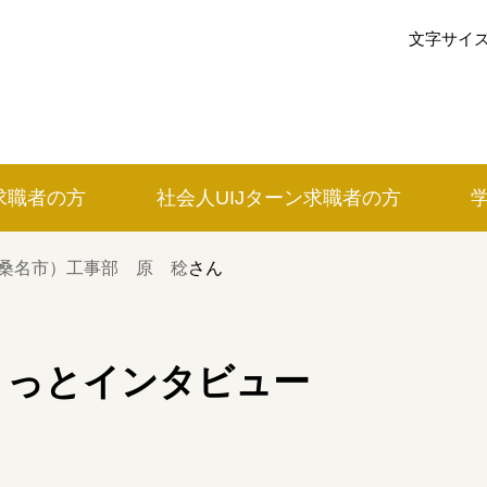
文字サイ
求職者の方
社会人UIJ
ターン
求職者の方
イベントカレンダー
桑名市）工事部 原 稔
さん
利用案内
みえで働く先輩ちょこっとインタビ
こっとインタビュー
の方
三重の就職関連MOVIE
お知らせ