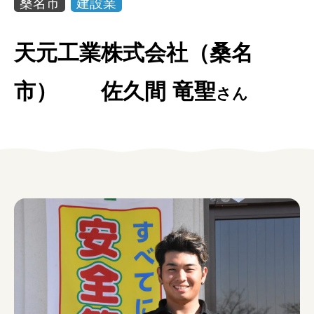
桑名市
建設業
女性の方
天元工業株式会社（桑名
企業の方
市） 佐久間 竜聖
イベントカレンダー
さん
利用案内
みえで働く先輩ちょこっとインタビュー
三重の就職関連MOVIE
お知らせ
お問い合わせ
個人情報保護方針