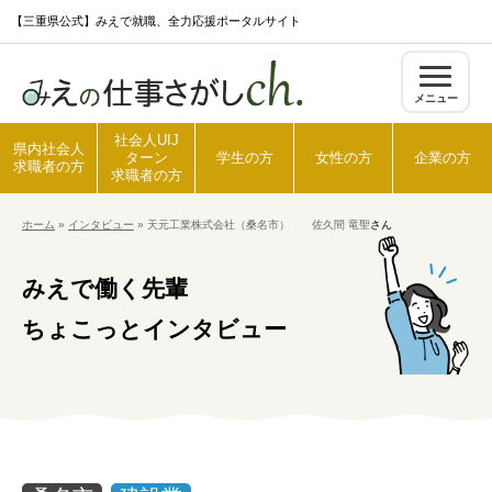
S
【三重県公式】みえで就職、全力応援ポータルサイト
k
i
メニュー
p
t
社会人UIJ
県内社会人
ターン
学生の方
女性の方
企業の方
o
求職者の方
求職者の方
c
ホーム
»
インタビュー
»
天元工業株式会社（桑名市） 佐久間 竜聖
さん
o
ホーム
n
みえで働く先輩
t
県内社会人求職者の方
e
ちょこっとインタビュー
n
t
社会人UIJターン求職者の方
学生の方