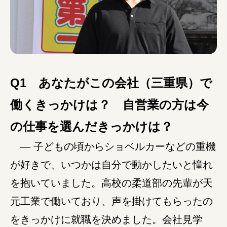
みえの就職情報関連サイト
美し国みえ 移住ポータルサイト
Q1 あなたがこの会社（三重県）で
働くきっかけは？ 自営業の方は今
おしごと広場みえ
の仕事を選んだきっかけは？
みえの企業まるわかりNAVI
― 子どもの頃からショベルカーなどの重機
みえの仕事マッチングサイト
が好きで、いつかは自分で動かしたいと憧れ
三重県版職業ポータルサイト
を抱いていました。高校の柔道部の先輩が天
元工業で働いており、声を掛けてもらったの
マイチャレ三重
をきっかけに就職を決めました。会社見学
シルバー人材の就労支援