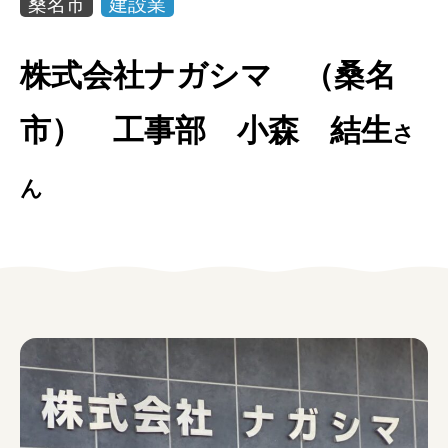
桑名市
建設業
女性の方
株式会社ナガシマ （桑名
企業の方
市） 工事部 小森 結生
イベントカレンダー
さ
利用案内
ん
みえで働く先輩ちょこっとインタビュー
三重の就職関連MOVIE
お知らせ
お問い合わせ
個人情報保護方針