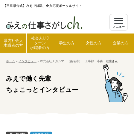
S
【三重県公式】みえで就職、全力応援ポータルサイト
k
i
メニュー
p
t
社会人UIJ
県内社会人
ターン
学生の方
女性の方
企業の方
o
求職者の方
求職者の方
c
ホーム
»
インタビュー
»
株式会社ナガシマ （桑名市） 工事部 小森 結生
さん
o
ホーム
n
みえで働く先輩
t
県内社会人求職者の方
e
ちょこっとインタビュー
n
t
社会人UIJターン求職者の方
学生の方