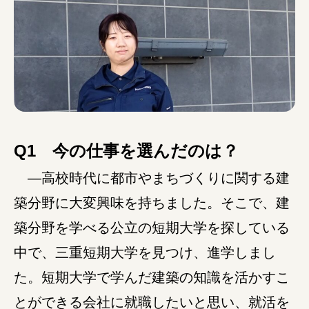
みえの就職情報関連サイト
美し国みえ 移住ポータルサイト
おしごと広場みえ
Q1 今の仕事を選んだのは？
みえの企業まるわかりNAVI
―高校時代に都市やまちづくりに関する建
築分野に大変興味を持ちました。そこで、建
みえの仕事マッチングサイト
築分野を学べる公立の短期大学を探している
三重県版職業ポータルサイト
中で、三重短期大学を見つけ、進学しまし
マイチャレ三重
た。短期大学で学んだ建築の知識を活かすこ
とができる会社に就職したいと思い、就活を
シルバー人材の就労支援