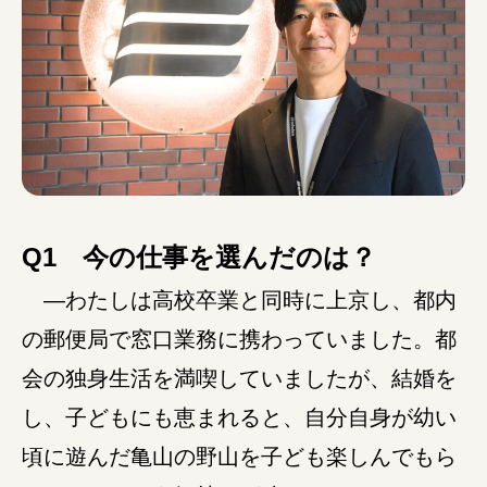
みえの就職情報関連サイト
美し国みえ 移住ポータルサイト
おしごと広場みえ
Q1 今の仕事を選んだのは？
みえの企業まるわかりNAVI
―わたしは高校卒業と同時に上京し、都内
みえの仕事マッチングサイト
の郵便局で窓口業務に携わっていました。都
会の独身生活を満喫していましたが、結婚を
三重県版職業ポータルサイト
し、子どもにも恵まれると、自分自身が幼い
マイチャレ三重
頃に遊んだ亀山の野山を子ども楽しんでもら
シルバー人材の就労支援