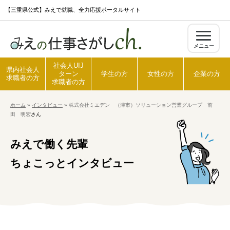
S
【三重県公式】みえで就職、全力応援ポータルサイト
k
i
メニュー
p
t
社会人UIJ
県内社会人
ターン
学生の方
女性の方
企業の方
o
求職者の方
求職者の方
c
ホーム
»
インタビュー
»
株式会社ミエデン （津市）ソリューション営業グループ 前
o
田 明宏
さん
ホーム
n
t
みえで働く先輩
県内社会人求職者の方
e
ちょこっとインタビュー
n
t
社会人UIJターン求職者の方
学生の方