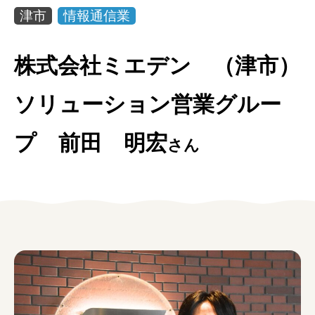
女性の方
津市
情報通信業
企業の方
株式会社ミエデン （津市）
イベントカレンダー
ソリューション営業グルー
利用案内
プ 前田 明宏
さん
みえで働く先輩ちょこっとインタビュー
三重の就職関連MOVIE
お知らせ
お問い合わせ
個人情報保護方針