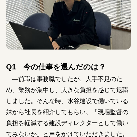
みえの就職情報関連サイト
美し国みえ 移住ポータルサイト
おしごと広場みえ
Q1 今の仕事を選んだのは？
みえの企業まるわかりNAVI
―前職は事務職でしたが、人手不足のた
め、業務が集中し、大きな負担を感じて退職
みえの仕事マッチングサイト
しました。そんな時、水谷建設で働いている
三重県版職業ポータルサイト
妹から社長を紹介してもらい、「現場監督の
マイチャレ三重
負担を軽減する建設ディレクターとして働い
てみないか」と声をかけていただきました。
シルバー人材の就労支援