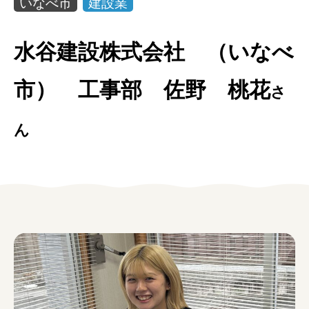
いなべ市
建設業
女性の方
水谷建設株式会社 （いなべ
企業の方
市） 工事部 佐野 桃花
イベントカレンダー
さ
利用案内
ん
みえで働く先輩ちょこっとインタビュー
三重の就職関連MOVIE
お知らせ
お問い合わせ
個人情報保護方針