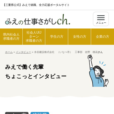
S
【三重県公式】みえで就職、全力応援ポータルサイト
k
i
メニュー
p
t
社会人UIJ
県内社会人
ターン
学生の方
女性の方
企業の方
o
求職者の方
求職者の方
c
ホーム
»
インタビュー
»
水谷建設株式会社 （いなべ市） 工事部 佐野 桃花
さん
o
ホーム
n
みえで働く先輩
t
県内社会人求職者の方
e
ちょこっとインタビュー
n
t
社会人UIJターン求職者の方
学生の方