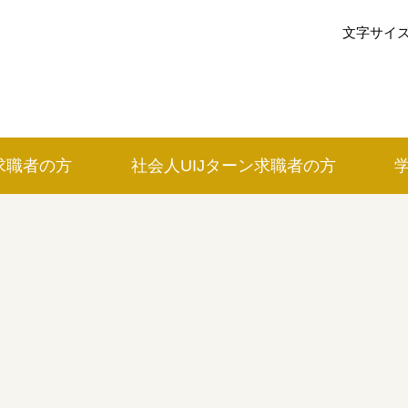
文字サイ
求職者の方
社会人UIJ
ターン
求職者の方
イベントカレンダー
利用案内
みえで働く先輩ちょこっとインタビ
の方
三重の就職関連MOVIE
お知らせ