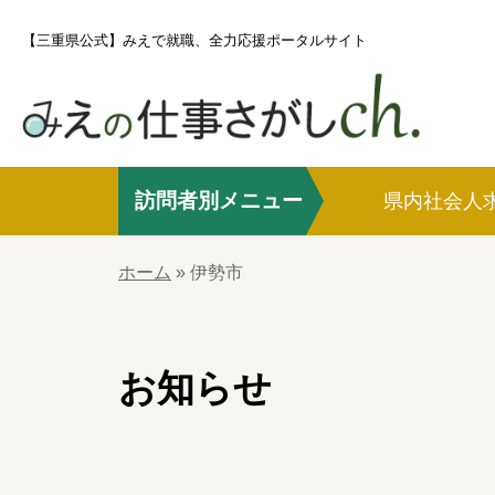
S
【三重県公式】みえで就職、全力応援ポータルサイト
k
i
p
t
o
訪問者別メニュー
c
県内社会人
o
ホーム
n
ホーム
»
伊勢市
t
e
県内社会人求職者の方
n
お知らせ
t
社会人UIJターン求職者