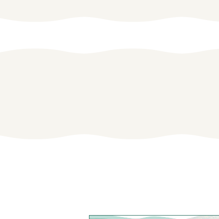
学生の方
女性の方
企業の方
みえの就職情報関連サイト
美し国みえ 移住ポータルサイト
お