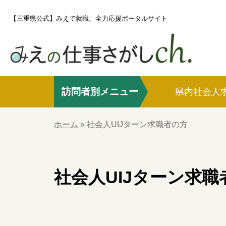
S
【三重県公式】みえで就職、全力応援ポータルサイト
k
i
p
t
o
訪問者別メニュー
c
県内社会人
o
ホーム
n
ホーム
»
社会人UIJターン求職者の方
t
e
県内社会人求職者の方
n
社会人UIJターン
求職
t
社会人UIJターン求職者