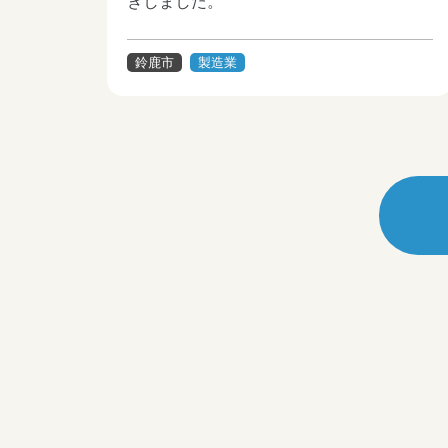
きしました。
鈴鹿市
製造業