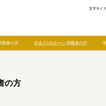
文字サイ
求職者の方
社会人UIJ
ターン
求職者の方
イベントカレンダー
利用案内
みえで働く先輩ちょこっとインタビ
者の方
の方
三重の就職関連MOVIE
お知らせ